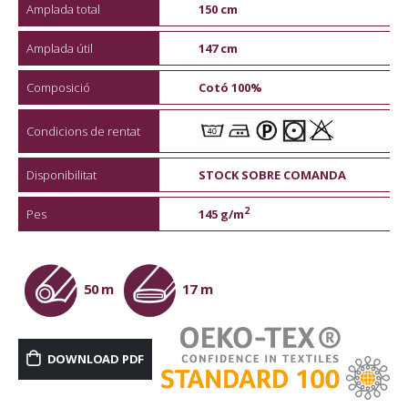
Amplada total
150 cm
Amplada útil
147 cm
Composició
Cotó 100%
Condicions de rentat
Disponibilitat
STOCK SOBRE COMANDA
2
Pes
145 g/m
50 m
17 m
DOWNLOAD PDF