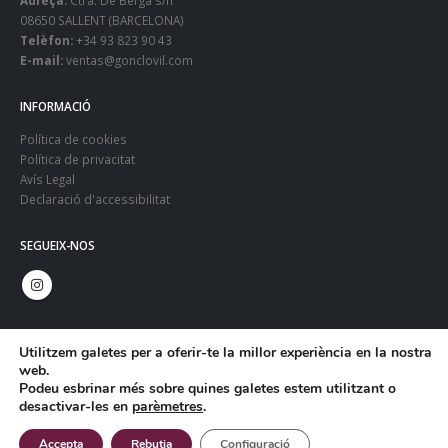
08650 SALLENT (BARCELONA)
Telèfon:
+34 93 823 90 43
E-mail:
ventas@gonclovil.com
INFORMACIÓ
Política de cookies
Política de privacitat
Avís Legal
Declaració d'accessibilitat
SEGUEIX-NOS
Utilitzem galetes per a oferir-te la millor experiència en la nostra
web.
Podeu esbrinar més sobre quines galetes estem utilitzant o
desactivar-les en
parèmetres
.
© Copyright 2024. Gonclovil - Web:
Infoactiva't
Accepta
Rebutja
Configuració