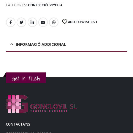
CATEGORIES:
CONFECCIÓ
,
VIYELLA
ADD TO WISHLIST
INFORMACIÓ ADDICIONAL
Get In Touch
CONTACTA’NS
Adreça:
Ctra. De Berga s/n