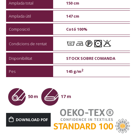
Amplada total
150 cm
Amplada útil
147 cm
Composició
Cotó 100%
Condicions de rentat
Disponibilitat
STOCK SOBRE COMANDA
2
Pes
145 g/m
50 m
17 m
DOWNLOAD PDF