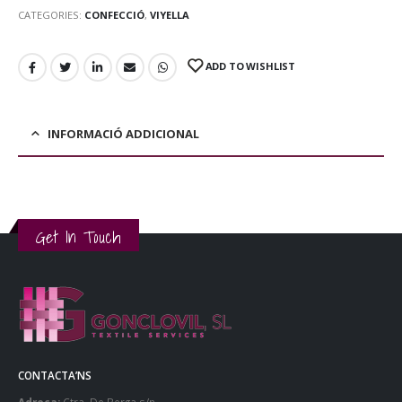
CATEGORIES:
CONFECCIÓ
,
VIYELLA
ADD TO WISHLIST
INFORMACIÓ ADDICIONAL
Get In Touch
CONTACTA’NS
Adreça:
Ctra. De Berga s/n