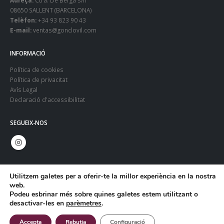
08650 SALLENT (BARCELONA)
Telèfon:
+34 93 823 90 43
E-mail:
ventas@gonclovil.com
INFORMACIÓ
Política de cookies
Política de privacitat
Avís Legal
Declaració d'accessibilitat
SEGUEIX-NOS
Utilitzem galetes per a oferir-te la millor experiència en la nostra
web.
Podeu esbrinar més sobre quines galetes estem utilitzant o
desactivar-les en
parèmetres
.
© Copyright 2024. Gonclovil - Web:
Infoactiva't
Accepta
Rebutja
Configuració